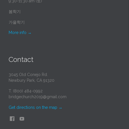
9:30-11:30 am (토)
봄학기
가을학기
More info
→
Contact
3045 Old Conejo Rd.
Newbury Park, CA 91320
T. (800) 484-0992
bridgechurch2019@gmail.com
Get directions on the map
→