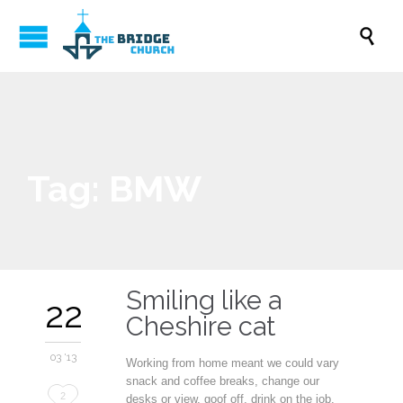

Tag:
BMW
Smiling like a
22
Cheshire cat
03 '13
Working from home meant we could vary
snack and coffee breaks, change our
Love
2
desks or view, goof off, drink on the job,