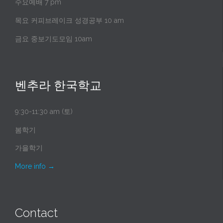
수요예배 7 pm
목요 커피브레이크 성경공부 10 am
금요 중보기도모임 10am
벤추라 한국학교
9:30-11:30 am (토)
봄학기
가을학기
More info
→
Contact