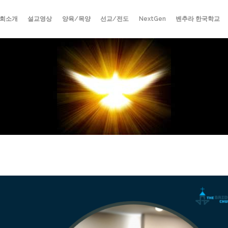
회소개
설교영상
양육/목양
선교/전도
NextGen
벤추라 한국학교