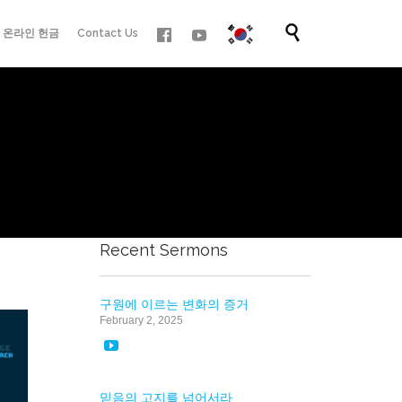
Skip

온라인 헌금
Contact Us
to
content
Recent Sermons
구원에 이르는 변화의 증거
February 2, 2025

믿음의 고지를 넘어서라