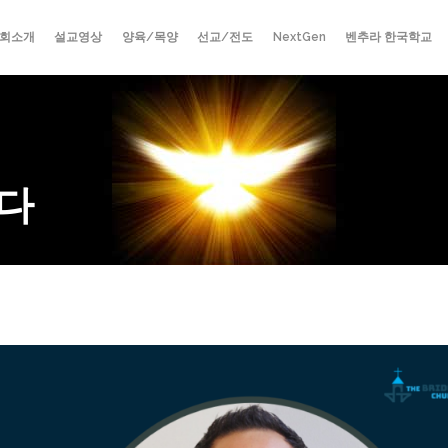
회소개
설교영상
양육/목양
선교/전도
NextGen
벤추라 한국학교
다