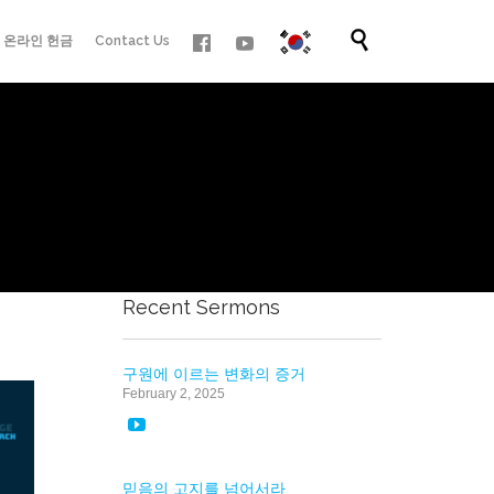
Skip

온라인 헌금
Contact Us
to
content
Recent Sermons
구원에 이르는 변화의 증거
February 2, 2025

믿음의 고지를 넘어서라