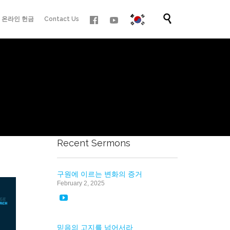
Skip

온라인 헌금
Contact Us
to
content
Recent Sermons
구원에 이르는 변화의 증거
February 2, 2025

믿음의 고지를 넘어서라