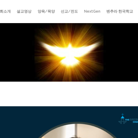
회소개
설교영상
양육/목양
선교/전도
NextGen
벤추라 한국학교