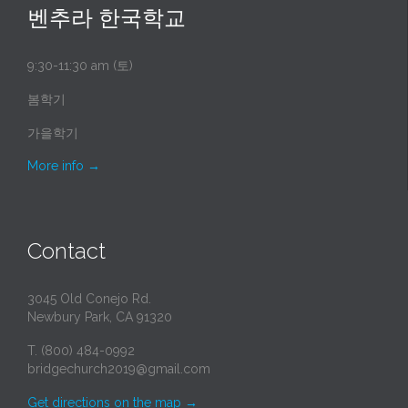
벤추라 한국학교
9:30-11:30 am (토)
봄학기
가을학기
More info
→
Contact
3045 Old Conejo Rd.
Newbury Park, CA 91320
T. (800) 484-0992
bridgechurch2019@gmail.com
Get directions on the map
→