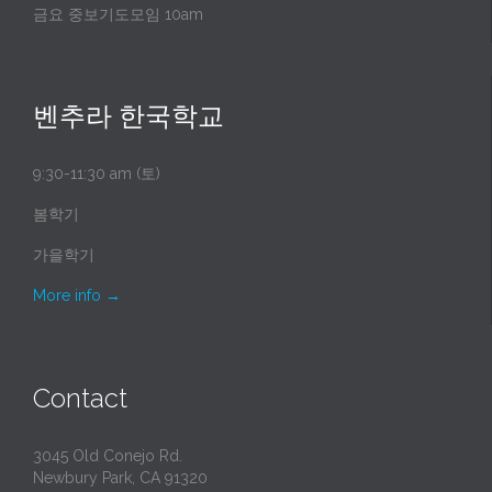
금요 중보기도모임 10am
벤추라 한국학교
9:30-11:30 am (토)
봄학기
가을학기
More info
→
Contact
3045 Old Conejo Rd.
Newbury Park, CA 91320