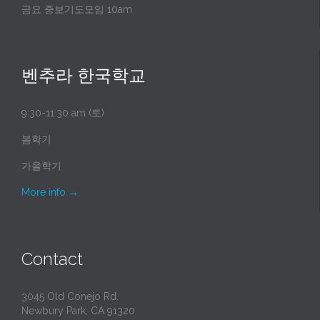
금요 중보기도모임 10am
벤추라 한국학교
9:30-11:30 am (토)
봄학기
가을학기
More info
→
Contact
3045 Old Conejo Rd.
Newbury Park, CA 91320