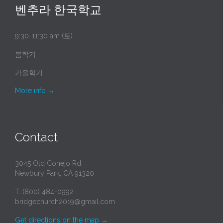
벤추라 한국학교
9:30-11:30 am (토)
봄학기
가을학기
More info
→
Contact
3045 Old Conejo Rd.
Newbury Park, CA 91320
T. (800) 484-0992
bridgechurch2019@gmail.com
Get directions on the map
→