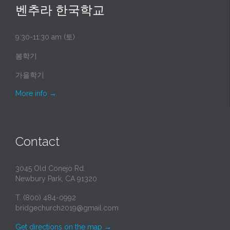
벤추라 한국학교
9:30-11:30 am (토)
봄학기
가을학기
More info
→
Contact
3045 Old Conejo Rd.
Newbury Park, CA 91320
T. (800) 484-0992
bridgechurch2019@gmail.com
Get directions on the map
→