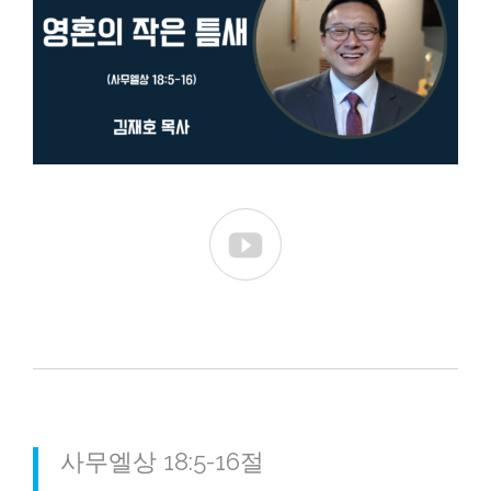

사무엘상 18:5-16절