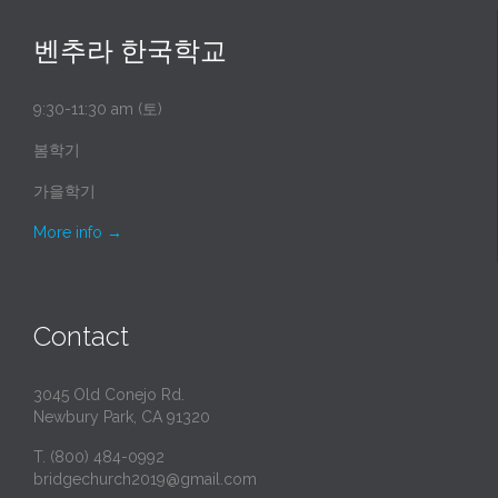
벤추라 한국학교
9:30-11:30 am (토)
봄학기
가을학기
More info
→
Contact
3045 Old Conejo Rd.
Newbury Park, CA 91320
T. (800) 484-0992
bridgechurch2019@gmail.com