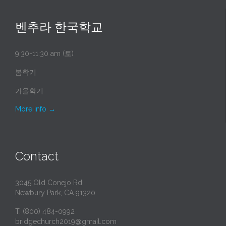
벤추라 한국학교
9:30-11:30 am (토)
봄학기
가을학기
More info
→
Contact
3045 Old Conejo Rd.
Newbury Park, CA 91320
T. (800) 484-0992
bridgechurch2019@gmail.com