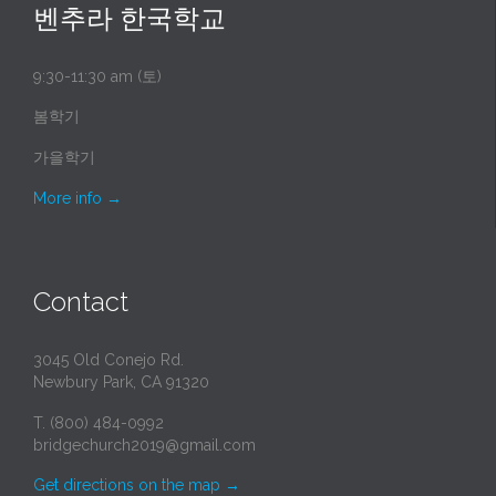
벤추라 한국학교
9:30-11:30 am (토)
봄학기
가을학기
More info
→
Contact
3045 Old Conejo Rd.
Newbury Park, CA 91320
T. (800) 484-0992
bridgechurch2019@gmail.com
Get directions on the map
→