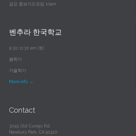
금요 중보기도모임 10am
벤추라 한국학교
9:30-11:30 am (토)
봄학기
가을학기
More info
→
Contact
3045 Old Conejo Rd.
Newbury Park, CA 91320