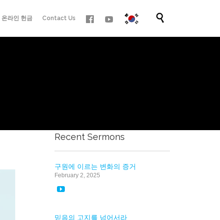
Skip

온라인 헌금
Contact Us
to
content
Recent Sermons
구원에 이르는 변화의 증거
February 2, 2025

믿음의 고지를 넘어서라