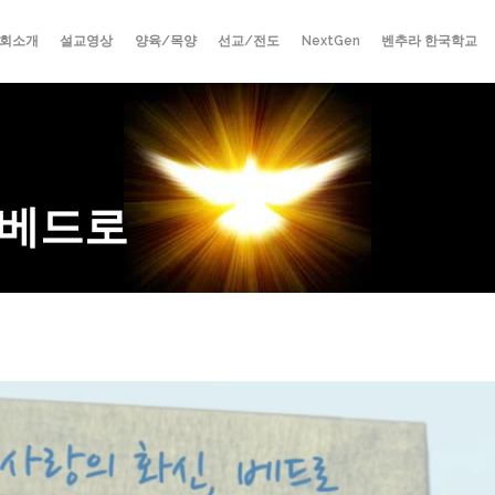
회소개
설교영상
양육/목양
선교/전도
NextGen
벤추라 한국학교
 베드로