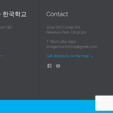
 한국학교
Contact
0 am (토)
3045 Old Conejo Rd.
Newbury Park, CA 91320
T. (800) 484-0992
bridgechurch2019@gmail.com
→
Get directions on the map
→