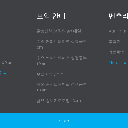
모임 안내
벤추라
말씀산책(생명의 삶) 매일
9:30-11:3
주일 커피브레이크 성경공부 1
봄학기
pm
가을학기
수요 커피브레이크 성경공부
:00 am
More info
10 am
금
→
수요예배 7 pm
목요 커피브레이크 성경공부
10 am
금요 중보기도모임 10am
↑ Top