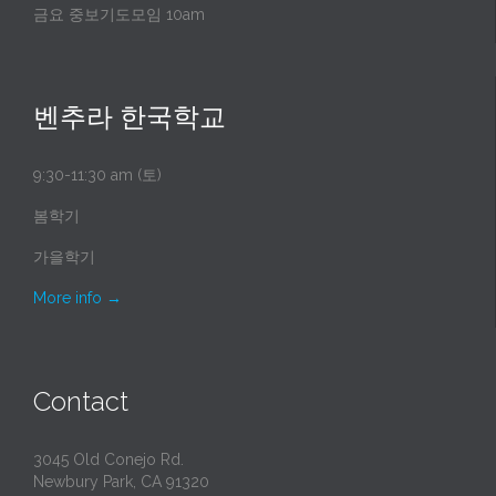
금요 중보기도모임 10am
벤추라 한국학교
9:30-11:30 am (토)
봄학기
가을학기
More info
→
Contact
3045 Old Conejo Rd.
Newbury Park, CA 91320