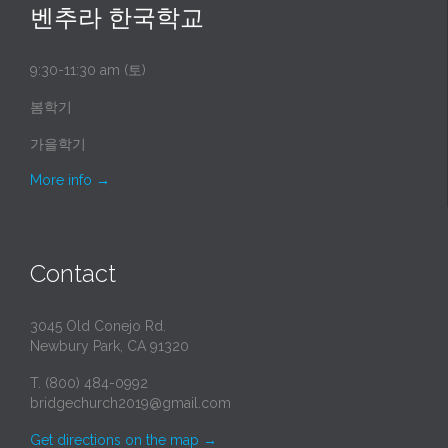
벤추라 한국학교
9:30-11:30 am (토)
봄학기
가을학기
More info
→
Contact
3045 Old Conejo Rd.
Newbury Park, CA 91320
T. (800) 484-0992
bridgechurch2019@gmail.com
Get directions on the map
→