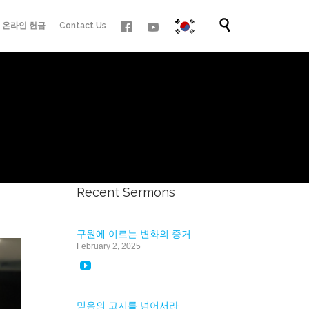
Skip

온라인 헌금
Contact Us
to
content
Recent Sermons
구원에 이르는 변화의 증거
February 2, 2025

믿음의 고지를 넘어서라