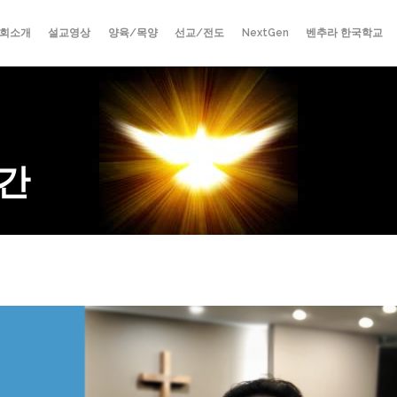
회소개
설교영상
양육/목양
선교/전도
NextGen
벤추라 한국학교
간