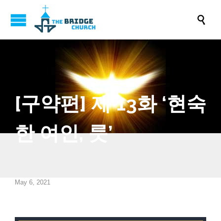

[구약편] 제 13화 ‘현숙
한 여인, 룻’
May 6, 2021