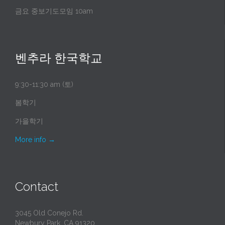
금요 중보기도모임 10am
벤추라 한국학교
9:30-11:30 am (토)
봄학기
가을학기
More info
→
Contact
3045 Old Conejo Rd.
Newbury Park, CA 91320