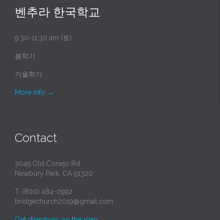
벤추라 한국학교
9:30-11:30 am (토)
봄학기
가을학기
More info
→
Contact
3045 Old Conejo Rd.
Newbury Park, CA 91320
T. (800) 484-0992
bridgechurch2019@gmail.com
Get directions on the map
→