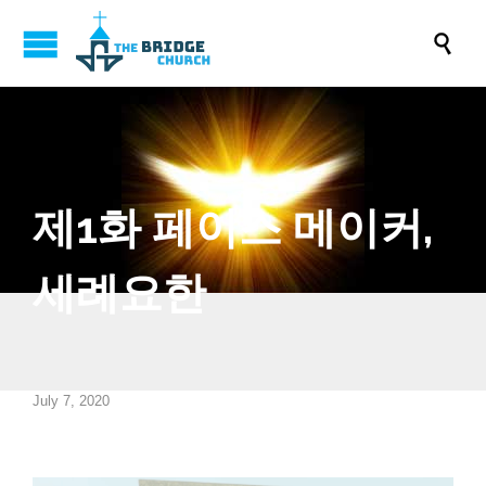

제1화 페이스 메이커,
세례요한
July 7, 2020