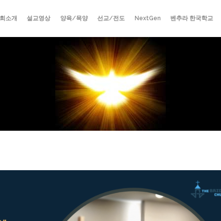
회소개
설교영상
양육/목양
선교/전도
NextGen
벤추라 한국학교