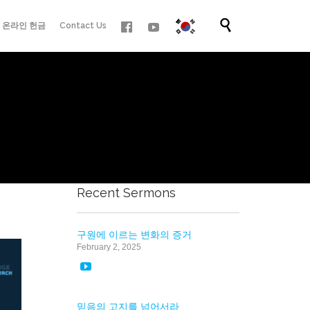
Skip

온라인 헌금
Contact Us
to
content
Recent Sermons
구원에 이르는 변화의 증거
February 2, 2025

믿음의 고지를 넘어서라