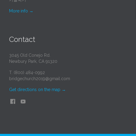
More info
→
Contact
3045 Old Conejo Rd.
Newbury Park, CA 91320
T. (800) 484-0992
bridgechurch2019@gmail.com
Get directions on the map
→