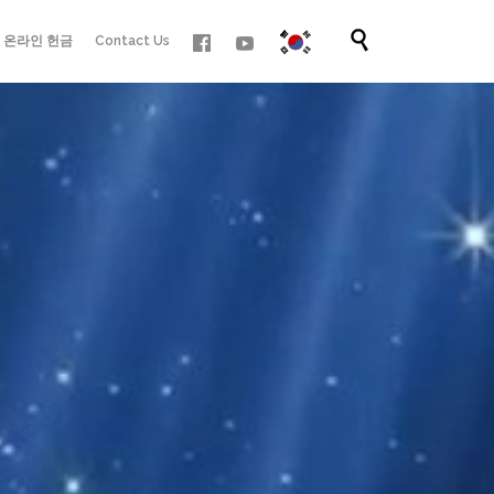
Skip

온라인 헌금
Contact Us
to
content