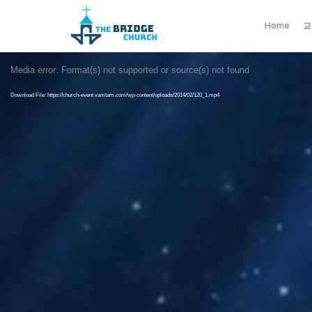
Home
교
Video
Media error: Format(s) not supported or source(s) not found
Player
Download File: https://church-event.vamtam.com/wp-content/uploads/2014/02/120_1.mp4