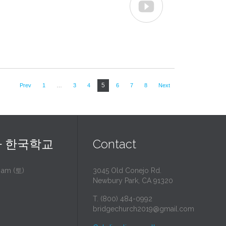

5
Prev
1
…
3
4
6
7
8
Next
 한국학교
Contact
0 am (토)
3045 Old Conejo Rd.
Newbury Park, CA 91320
T. (800) 484-0992
bridgechurch2019@gmail.com
→