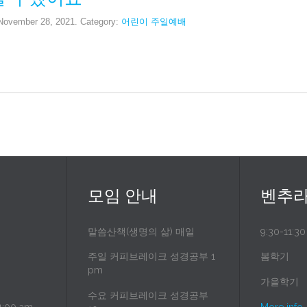
 November 28, 2021. Category:
어린이 주일예배
모임 안내
벤추라
말씀산책(생명의 삶) 매일
9:30-11:3
주일 커피브레이크 성경공부 1
봄학기
pm
가을학기
수요 커피브레이크 성경공부
:00 am
More info