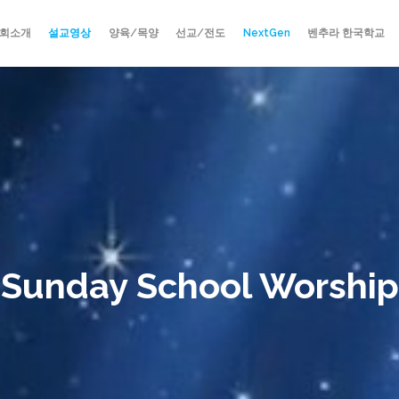
회소개
설교영상
양육/목양
선교/전도
NextGen
벤추라 한국학교
Sunday School Worship