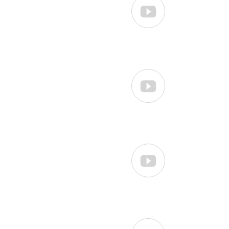


