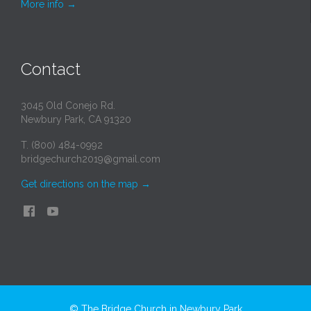
More info
→
Contact
3045 Old Conejo Rd.
Newbury Park, CA 91320
T. (800) 484-0992
bridgechurch2019@gmail.com
Get directions on the map
→
© The Bridge Church in Newbury Park